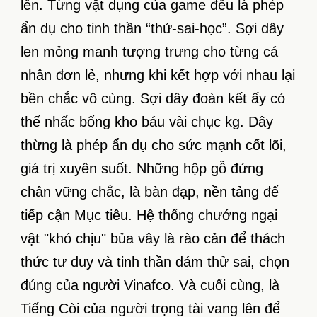
lên. Từng vật dụng của game đều là phép
ẩn dụ cho tinh thần “thử-sai-học”. Sợi dây
len mỏng manh tượng trưng cho từng cá
nhân đơn lẻ, nhưng khi kết hợp với nhau lại
bền chắc vô cùng. Sợi dây đoàn kết ấy có
thể nhấc bổng kho báu vài chục kg. Dây
thừng là phép ẩn dụ cho sức mạnh cốt lõi,
giá trị xuyên suốt. Những hộp gỗ đứng
chân vững chắc, là bàn đạp, nền tảng để
tiếp cận Mục tiêu. Hệ thống chướng ngại
vật "khó chịu" bủa vây là rào cản để thách
thức tư duy và tinh thần dám thử sai, chọn
đúng của người Vinafco. Và cuối cùng, là
Tiếng Còi của người trọng tài vang lên để