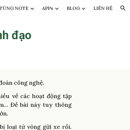
TÙNG NOTE
APPs
BLOG
LIÊN HỆ
ion
ãnh đạo
p đoàn công nghệ.
iều về các hoạt động tập
m... Đề bài này tuy thông
lớn.
ị loại từ vòng gửi xe rồi.