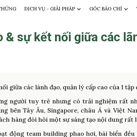
CHỨNG
DỊCH VỤ - GIẢI PHÁP
GÓC BÁO CHÍ
ip to main content
Skip to navigat
o
& s
ự kết nối giữa các l
nối giữa các lãnh đạo, quản lý cấp cao của 1 tậ
g người tuy trẻ nhưng có trải nghiệm rất nh
ding bên Tây Âu, Singapore, châu Á và Việt Na
ch hàng đòi hỏi một sự sáng tạo nội dung rất 
ạt động team building phao hơi, bãi biển đều b