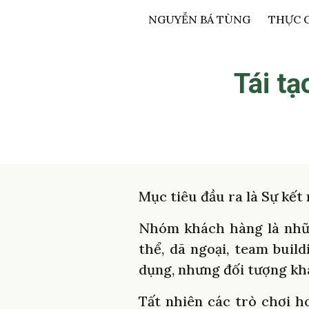
NGUYỄN BÁ TÙNG
THỰC 
Sk
Tái tạ
Mục tiêu đầu ra là Sự kết 
Nhóm khách hàng là nhữn
thể, dã ngoại, team buil
dụng, nhưng đối tượng khá
Tất nhiên các trò chơi ho